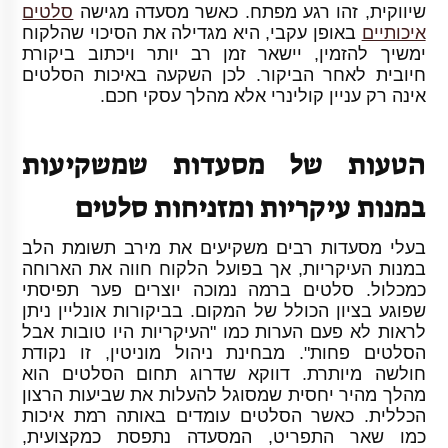
שיווקית, זהו רגע מפתח. כאשר מסעדה מגישה
סלטים
איכותיים
באופן עקבי, היא מגדילה את הסיכוי שהלקוח
ימשיך להזמין, יישאר זמן רב יותר ויכתוב ביקורת
חיובית לאחר הביקור. לכן השקעה באיכות הסלטים
אינה רק עניין קולינרי אלא מהלך עסקי חכם.
הטעות של מסעדות שמשקיעות
במנות עיקריות ומזניחות סלטים
בעלי מסעדות רבים משקיעים את מירב תשומת הלב
במנות העיקריות, אך בפועל הלקוח חווה את הארוחה
כמכלול. סלטים ברמה נמוכה יוצרים פער תפיסתי
שפוגע בציון הכולל של המקום. בביקורות אונליין ניתן
לראות לא פעם הערות כמו "העיקריות היו טובות אבל
הסלטים פחות". מבחינת ניהול מוניטין, זו נקודת
חולשה מיותרת. דווקא שדרוג תחום הסלטים הוא
מהלך מהיר יחסית שמסוגל להעלות את שביעות הרצון
הכללית. כאשר הסלטים עומדים באותה רמת איכות
כמו שאר התפריט, המסעדה נתפסת כמקצועית,