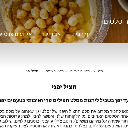
ר סלטים
דף הבית
אודותינו
אירועים פרטיי
סלטי גן - סלטים ביתיים
סלטי חצילים
חציל יפני
חציל יפני
ד יפן בשביל ליהנות מסלט חצילים טרי ואיכותי בטעמים יפ
או להכיר מקרוב את סלט החציל היפני של "סלטי גן" שאהוב על כולם בל
חד הסלטים האהובים על הלקוחות שלנו ואפשר להבין למה: פרוסות חציל
 תוך שמירה על מירקם מושלם), רוטב צ'ילי עוקצני ובוטנים קלויים. שילוב 
ביס. הוא טעים על לחם, בצלחת, כמנה ראשונה או תוספת לצד העיקרית וא