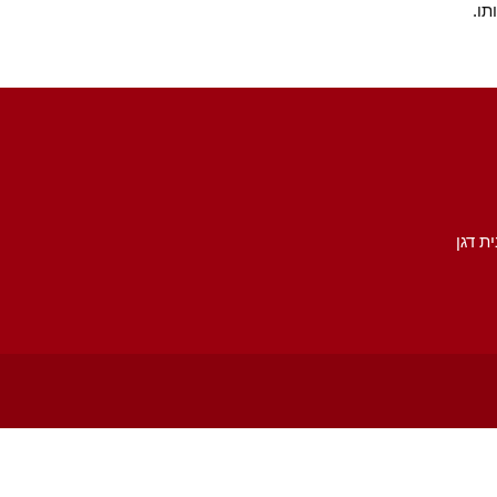
תו.
ית דגן