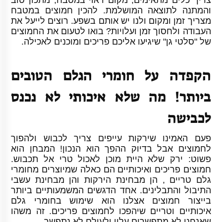
צריך כלים מתאימים, מקום ראוי במטבח, מתכון טוב
והמתנה לתוצאה המושלמת. להכין חמוצים במטבח
מצריך זמן ומקום ולנו יש אותם בשפע. רוצים לייעל את
העבודה ולחסוך זמן ועלויות? בואו לטעום את החמוצים
של "סלטי גן" שיגיעו אליכם פריכים ומוכנים לאכילה.
הקפדה על חומרי הגלם הטובים
ביותר! מה שלא איכותי לא נכנס
לכבישה
פעם האמינו שירקות עייפים צריך לכבוש ולהפוך
לחמוצים אבל בדיוק ההפך הוא הנכון! המבחן הוא
פשוט: ירק שלא היית מוכן לאכול טרי אל תכבוש.
חמוצים פריכים ואיכותיים הם כאלה שמיוצרים מחומרי
גלם טריים , הן מבחינת הירקות והן מבחינת עשבי
התיבול והתבלינים. אחד הדגשים המשמעותיים ביותר
בייצור חמוצים אצלנו הוא שימוש בחומרי גלם
איכותיים וטריים שיהפכו לחמוצים פריכים. זה משהו
שאנחנו לא מתפשרים עליו ולעולם לא נתפשר.