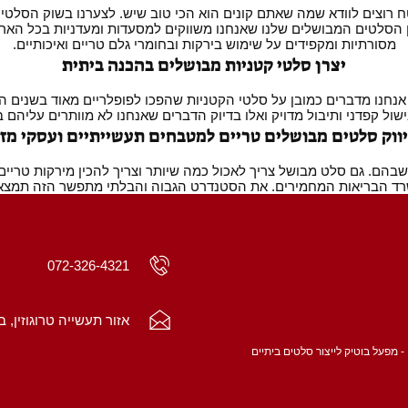
וצים לוודא שמה שאתם קונים הוא הכי טוב שיש. לצערנו בשוק הסלטים
ן הסלטים המבושלים שלנו שאנחנו משווקים למסעדות ומעדניות בכל האר
מסורתיות ומקפידים על שימוש בירקות ובחומרי גלם טריים ואיכותיים.
יצרן סלטי קטניות מבושלים בהכנה ביתית
ו מדברים כמובן על סלטי הקטניות שהפכו לפופלריים מאוד בשנים האחר
ול קפדני ותיבול מדויק ואלו בדיוק הדברים שאנחנו לא מוותרים עליהם
ווק סלטים מבושלים טריים למטבחים תעשייתיים ועסקי מזו
ם. גם סלט מבושל צריך לאכול כמה שיותר וצריך להכין מירקות טריים 
רד הבריאות המחמירים. את הסטנדרט הגבוה והבלתי מתפשר הזה תמצאו
072-326-4321
אזור תעשייה טרוגוזין, ב
- מפעל בוטיק לייצור סלטים ביתיים