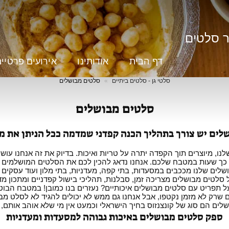
ר סלטים
דף הבית
אודותינו
אירועים פרטיי
סלטי גן - סלטים ביתיים
סלטים מבושלים
סלטים מבושלים
לים יש צורך בתהליך הכנה קפדני שמדמה ככל הניתן את מ
ו, מיוצרים תוך הקפדה יתרה על טריות ואיכות. בדיוק את זה אנחנו עושי
ך שעות במטבח שלכם. אנחנו נדאג להכין לכם את הסלטים המושלמים ואתם
ים שלנו מככבים במסעדות, בתי קפה, מעדניות, בתי מלון ועוד עסקים ר
לטים מבושלים מצריכה זמן, סבלנות, תהליכי בישול קפדניים ומתכון מד
ל תפריט עם סלטים מבושלים איכותיים? נעזרים בנו כמובן! במטבח הבוטיק
ם שרק לא מזמן נקטפו, אבל אנחנו גם ממש לא יכולים להגיד לא לסלט מבו
לים הם סוג של קונצנזוס בחיך הישראלי וכמעט אין מי שלא אוהב אותם, מ
ספק סלטים מבושלים באיכות גבוהה למסעדות ומעדניות