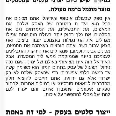
במיוחד שיש כיום יצרני סלטים שמספקים
מוצר מוגמל ברמה מעולה.
אין ספק שבעולם אוטופי ואידיאלי אתם מכינים את
הכל מ-א ועד ת במטבח של העסק שלכם. את
המאפים, את התבשילים, את הממרחים וגם את
הסלטים. אם נלך רחוק יותר בעולם הזה אתם אפילו
מגדלים את התרנגולות בעצמכם עבור ביצים, ואת
הצאן עבור בשר. אתם חובצים בעצמכם את החמאה,
מכינים גבינות וכמובן שמגדלים את הירקות והתבלינים
לעצמכם בגינה שממוקמת ממש ליד המסעדה. אבל
האידיאל הזה אינו מציאותי בעולם של ימינו, שגם ככה
ניהול ותפעול של עסק בתחום המזון הוא משימה קשה
עד כמעט בלתי אפשרית. כדי שהעסק שלכם לא רק
ישרוד אלא גם ירוויח, אתם חייבים להוציא חלק
מהדברים ל-"אאוט סורסינג" או במילים אחרות: לבחור
ספקים איכותיים שתעבדו איתם והם יעזרו לכם
להתייעל מבלי להתפשר על איכות.
ייצור סלטים בעסק - למי זה באמת