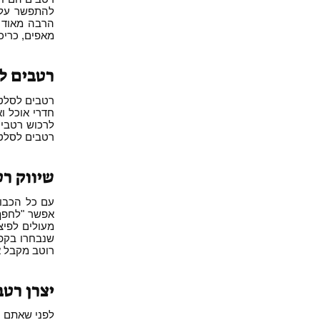
להתפשר עלי
הרבה מאוד ז
מאפים, כריכ
רטבים ל
רטבים לסלט 
חדרי אוכל ו
לרכוש רטבים 
רטבים לסלטי
שיווק רט
עם כל הכבוד
אפשר "לחפף"
מעולים לפיצ
שנבחרו בקפיד
רוטב מקבל א
יצרן רט
לפני שאתם ב