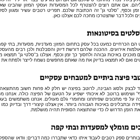
הם. אם אתם רוצים להצטרף לכל המסעדות ועסקי המזון שהבינו שא
מן וכסף, "סלטי גן" זה הכתובת שלכם. תפריט רטבים עשיר ומגוון לסלט
ים ולכל דבר שתצטרכו מחכה לכם אצלנו כאן.
סלטים בסיטונאות
הם הכרחיים כמעט בכל עסק בתחום המזון: מעדניות, מסעדות, בתי קפה, ד
אולמות אירועים. ההכנה שלהם דורשת דיוק והסבלנות ולכן רבים מהעסק
מוכנים באיכות גבוהה ולחסוך כך זמן וכסף. אצלנו ב"סלטי גן" תמצאו מ
ם ואם לא תמצאו בדיוק את מה שאתם מחפשים נשמח לייצר ולפתח את ז
בי פיצה ביתיים למטבחים עסקיים
 לבצק ולסוג הגבינה, לרוטב בפיצה יש חלק לא פחות חשוב מהתוצאה 
 ושימוש ברוטב לא איכותי ישפיע על הטעם של הפיצה כולה. אנחנו מכ
ה על פי מתכונים שפיתחנו ומחומרי גלם מעולים. אנחנו משתמשים בעגב
ה ובתבלינים באיכות הגבוהה ביותר. אין אצלנו קיצורי דרך ובדיוק כמו
ת הזמן הדרוש לו כדי שהתוצאה הסופית תהיה מושלמת.
בים מומלץ למסעדות ובתי קפה
וחרים ספק רטבים לעבוד איתו כדאי שתבררו כמה דברים: וודאו שהספק 